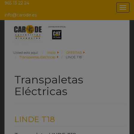
965 13 22 24
Togg
navig
info@carode.es
Usted está aquí:
Inicio
OFERTAS
Transpaletas Eléctricas
LINDE T18
Transpaletas
Eléctricas
LINDE T18