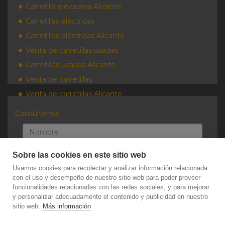
Carretilla elevadora Alicante
Carretillas eléctricas
Carretillas eléctricas Alicante
Venta de carretillas usadas
Carretillas usadas Alicante
Venta de carretillas
Venta de carretillas Alicante
Consúltenos
Sobre las cookies en este sitio web
Usamos cookies para recolectar y analizar información relacionada
con el uso y desempeño de nuestro sitio web para poder proveer
funcionalidades relacionadas con las redes sociales, y para mejorar
y personalizar adecuadamente el contenido y publicidad en nuestro
sitio web.
Más información
He leído y acepto a la Política de Privacidad del Portal