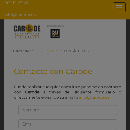
965 13 22 24
Togg
navig
info@carode.es
Usted está aquí:
Inicio
CONTÁCTENOS
Contacte con Carode
Puede realizar cualquier consulta o ponerse en contacto
con
Carode
a través del siguiente formulario o
directamente enviando su email a
info@carode.es